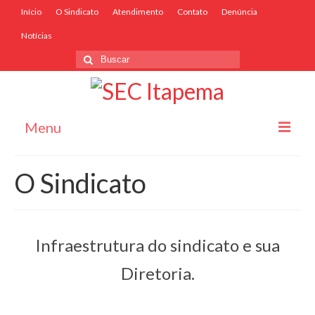
Início
O Sindicato
Atendimento
Contato
Denúncia
Notícias
Menu
Início
O Sindicato
O Sindicato
Associe-se
Infraestrutura do sindicato e sua
Convênios
Diretoria.
Convenções Coletivas
Atendimento