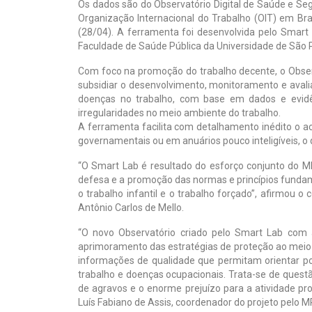
Os dados são do Observatório Digital de Saúde e Seg
Organização Internacional do Trabalho (OIT) em Br
(28/04). A ferramenta foi desenvolvida pelo Smart
Faculdade de Saúde Pública da Universidade de São 
Com foco na promoção do trabalho decente, o Obser
subsidiar o desenvolvimento, monitoramento e avalia
doenças no trabalho, com base em dados e evid
irregularidades no meio ambiente do trabalho.
A ferramenta facilita com detalhamento inédito o 
governamentais ou em anuários pouco inteligíveis, o 
“O Smart Lab é resultado do esforço conjunto do 
defesa e a promoção das normas e princípios fundam
o trabalho infantil e o trabalho forçado”, afirmou
Antônio Carlos de Mello.
“O novo Observatório criado pelo Smart Lab com 
aprimoramento das estratégias de proteção ao meio 
informações de qualidade que permitam orientar po
trabalho e doenças ocupacionais. Trata-se de questã
de agravos e o enorme prejuízo para a atividade pro
Luís Fabiano de Assis, coordenador do projeto pelo M