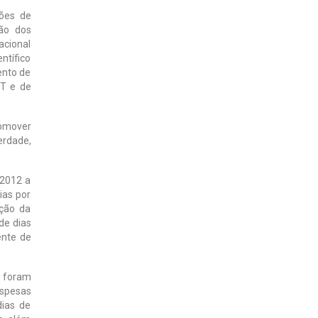
ções de
ção dos
acional
ntífico
ento de
PT e de
romover
rdade,
 2012 a
ias por
ução da
de dias
ente de
, foram
espesas
dias de