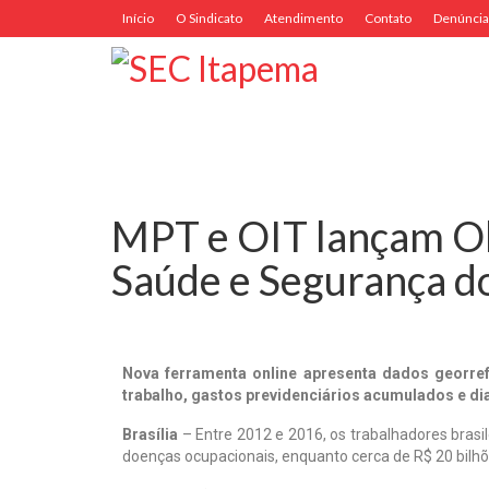
Início
O Sindicato
Atendimento
Contato
Denúncia
MPT e OIT lançam Ob
Saúde e Segurança d
Nova ferramenta online apresenta dados georref
trabalho, gastos previdenciários acumulados e di
Brasília
– Entre 2012 e 2016, os trabalhadores brasi
doenças ocupacionais, enquanto cerca de R$ 20 bilhõ