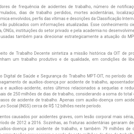
dores de frequência de acidentes de trabalho, número de notifica
mulados, dias de trabalho perdidos, mortes acidentárias, localiza
ca envolvidos, perfis das vítimas e descrições da Classificação Intern
rão publicados com informações atualizadas. Esse conhecimento cie
ça, ONGs, instituições do setor privado e pela academia no desenvolvim
rão usadas também para direcionar estrategicamente a atuação do M
ito de Trabalho Decente sintetiza a missão histórica da OIT de p
ham um trabalho produtivo e de qualidade, em condições de libe
 Digital de Saúde e Segurança do Trabalho MPT-OIT, no período de
pagamento de auxílios-doença por acidente de trabalho, aposentador
ia e auxílios-acidente, estes últimos relacionados a sequelas e red
ais de 250 milhões de dias de trabalho, considerando a soma do total 
 casos de acidente de trabalho. Apenas com auxílio-doença com acid
uro Social (INSS) cerca de R$ 12 bilhões neste período.
tos causados por acidentes graves, com lesão corporal mais séria
eríodo de 2012 a 2016. Sozinhas, as fraturas acidentárias geraram d
auxílios-doença por acidente de trabalho, e também 79 milhões de 