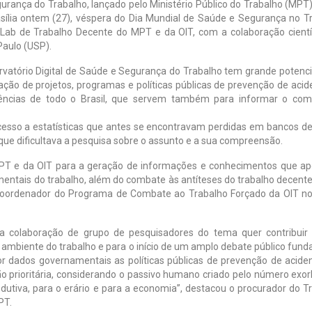
urança do Trabalho, lançado pelo Ministério Público do Trabalho (MPT)
asília ontem (27), véspera do Dia Mundial de Saúde e Segurança no T
 Lab de Trabalho Decente do MPT e da OIT, com a colaboração cientí
Paulo (USP).
vatório Digital de Saúde e Segurança do Trabalho tem grande potenci
ção de projetos, programas e políticas públicas de prevenção de acid
ências de todo o Brasil, que servem também para informar o com
acesso a estatísticas que antes se encontravam perdidas em bancos d
que dificultava a pesquisa sobre o assunto e a sua compreensão.
MPT e da OIT para a geração de informações e conhecimentos que a
entais do trabalho, além do combate às antíteses do trabalho decent
 o coordenador do Programa de Combate ao Trabalho Forçado da OIT no 
a colaboração de grupo de pesquisadores do tema quer contribuir
ambiente do trabalho e para o início de um amplo debate público fun
r dados governamentais as políticas públicas de prevenção de acide
o prioritária, considerando o passivo humano criado pelo número exor
dutiva, para o erário e para a economia”, destacou o procurador do T
PT.