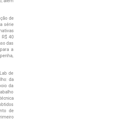
o, além
ação de
a série
mativas
e R$ 40
aso das
 para a
mpenha,
 Lab de
lho: da
poio da
abalho
técnica
obtidos
nto de
rimeiro