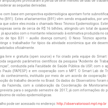
de amputações provocaram a perda de sete milhões de dias de trabalh
nsiderar as sequelas derivadas.
s com base em perspectiva epidemiológica apontam forte subnotific
lho (B91). Estes afastamentos (B91) vêm sendo enquadrados, por um
 que sobre eles incida o chamado Nexo Técnico Epidemiológico. Esti
espesas seria de cerca de R$ 16 bilhões, atingindo um total de quas
 já apurados com o montante relacionado à estimativa produzida no c
ício de tipo B31 – auxílio doença comum). O Nexo Técnico aponta
atinge o trabalhador for típico da atividade econômica que ele dese
adotados oficialmente.
ia livre e gratuita (open source) e foi criado pela equipe do Smart
ida seguindo parâmetros científicos da pesquisa “Acidente de Traba
anças”, conduzida pela Faculdade de Saúde Pública da USP, com o a
o Paulo (FAPESP) e em cooperação com o MPT. O Smart Lab de Tr
ão do conhecimento, instituído por meio de um acordo de cooperação 
moção do trabalho decente no Brasil. Os dados do Observatório foram 
o da Fazenda, com a colaboração da Coordenação de Monitorame
á prevista para o segundo semestre de 2017, já com informações do p
éscimo de visões epidemiológicas.
balho pode ser acessado no endereço:
http://observatoriosst.mpt.mp.br