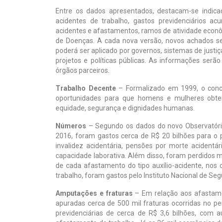
Entre os dados apresentados, destacam-se indica
acidentes de trabalho, gastos previdenciários acu
acidentes e afastamentos, ramos de atividade econômi
de Doenças. A cada nova versão, novos achados se
poderá ser aplicado por governos, sistemas de justi
projetos e políticas públicas. As informações se
órgãos parceiros.
Trabalho Decente
– Formalizado em 1999, o conce
oportunidades para que homens e mulheres obten
equidade, segurança e dignidades humanas.
Números
– Segundo os dados do novo Observatório
2016, foram gastos cerca de R$ 20 bilhões para o 
invalidez acidentária, pensões por morte acidentár
capacidade laborativa. Além disso, foram perdidos m
de cada afastamento do tipo auxílio-acidente, nos
trabalho, foram gastos pelo Instituto Nacional de Seg
Amputações e fraturas
– Em relação aos afastamen
apuradas cerca de 500 mil fraturas ocorridas no p
previdenciárias de cerca de R$ 3,6 bilhões, com 