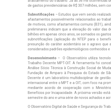
afastamento do trabalho. Já as 36 mil ocorrências 
de gastos previdenciárias de R$ 307 milhões, sem co
Subnotificações
– Estudos que vem sendo realizado
afastamentos possivelmente relacionados ao traba
de motivos, como afastamentos comuns (B31), ainda
preliminares indicam que a elevação do valor das d
bilhões em apenas cinco anos, se somados os gastos
subnotificações (aplicação do NTEP para o benef
presunção do caráter acidentário se o agravo que 
considerados padrões epidemiológicos conhecidos e 
Desenvolvimento
– O Observatório utiliza tecnolog
Trabalho Decente MPT-OIT. A ferramenta foi conceb
Análise Sócio Técnica à Construção Social de Mud
Fundação de Amparo à Pesquisa do Estado de Sã
Decente é um laboratório multidisciplinar de gest
internacional entre o MPT e a OIT, com foco na pro
mediante acordo de cooperação com o Ministéri
Benefícios por Incapacidade. A próxima versão est
semestre do ano e uma série de novos achados e acr
O Observatório Digital de Saúde e Segurança do Tra