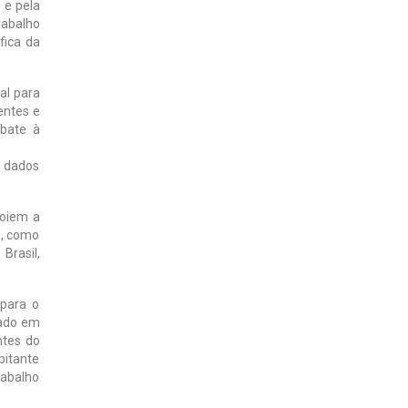
 e pela
rabalho
fica da
al para
entes e
bate à
e dados
poiem a
e, como
Brasil,
 para o
dado em
ntes do
bitante
rabalho