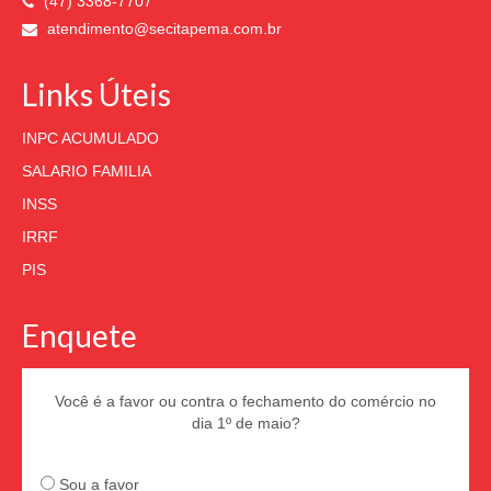
(47) 3368-7707
atendimento@secitapema.com.br
Links Úteis
INPC ACUMULADO
SALARIO FAMILIA
INSS
IRRF
PIS
Enquete
Você é a favor ou contra o fechamento do comércio no
dia 1º de maio?
Sou a favor