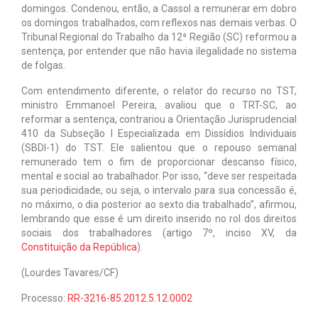
domingos. Condenou, então, a Cassol a remunerar em dobro
os domingos trabalhados, com reflexos nas demais verbas. O
Tribunal Regional do Trabalho da 12ª Região (SC) reformou a
sentença, por entender que não havia ilegalidade no sistema
de folgas.
Com entendimento diferente, o relator do recurso no TST,
ministro Emmanoel Pereira, avaliou que o TRT-SC, ao
reformar a sentença, contrariou a Orientação Jurisprudencial
410 da Subseção I Especializada em Dissídios Individuais
(SBDI-1) do TST. Ele salientou que o repouso semanal
remunerado tem o fim de proporcionar descanso físico,
mental e social ao trabalhador. Por isso, “deve ser respeitada
sua periodicidade, ou seja, o intervalo para sua concessão é,
no máximo, o dia posterior ao sexto dia trabalhado”, afirmou,
lembrando que esse é um direito inserido no rol dos direitos
sociais dos trabalhadores (artigo 7º, inciso XV, da
Constituição da República
).
(Lourdes Tavares/CF)
Processo:
RR-3216-85.2012.5.12.0002