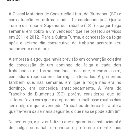
Notícias
A Cassol Materiais de Construção Ltda., de Blumenau (SC) e
com atuação em outras cidades, foi condenada pela Quinta
Tabelas
Turma do Tribunal Superior do Trabalho (TST) a pagar folga
semanal em dobro a um vendedor que lhe prestou serviços
Denúncia
em 2011 e 2012. Para a Quinta Turma, a concessão da folga
após o sétimo dia consecutivo de trabalho acarreta seu
Contato
pagamento em dobro.
A empresa alegou que havia previsão em convenção coletiva
de concessão de um domingo de folga a cada dois
trabalhados de forma contínua, mas que, mesmo assim,
concedia o repouso em domingos alternados. Argumentou
também que, nas semanas em que a folga não era no
domingo, era concedida antecipadamente. A Vara do
Trabalho de Blumenau (SC), porém, considerou que tal
sistema fazia com que o empregado trabalhasse muitos dias
sem folga, e que o vendedor “trabalhou de terça-feira até a
quarta-feira da semana seguinte, o que não se pode admitir”.
Na sentença, o juiz enfatizou que a garantia constitucional é
de folga semanal remunerada preferencialmente aos