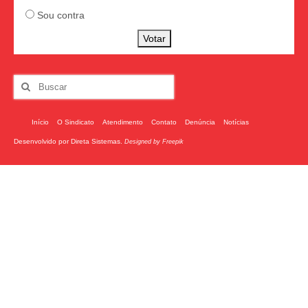
Sou contra
Votar
Início
O Sindicato
Atendimento
Contato
Denúncia
Notícias
Desenvolvido por
Direta Sistemas
.
Designed by Freepik