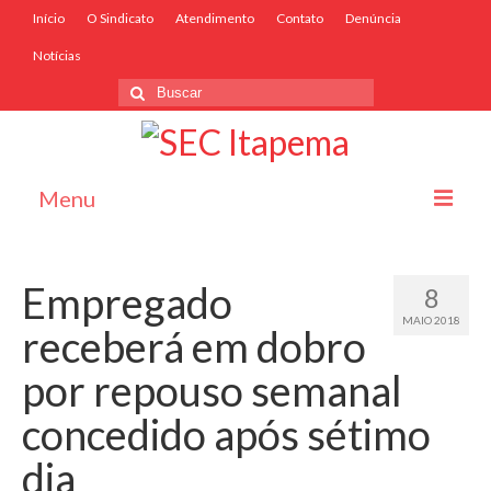
Início
O Sindicato
Atendimento
Contato
Denúncia
Notícias
Menu
Início
Empregado
8
O Sindicato
MAIO 2018
receberá em dobro
Associe-se
por repouso semanal
Convênios
concedido após sétimo
Convenções Coletivas
dia
Atendimento