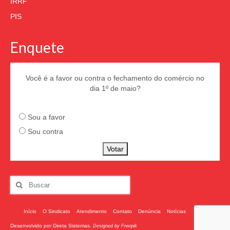
IRRF
PIS
Enquete
Você é a favor ou contra o fechamento do comércio no
dia 1º de maio?
Sou a favor
Sou contra
Votar
Início
O Sindicato
Atendimento
Contato
Denúncia
Notícias
Desenvolvido por
Direta Sistemas
.
Designed by Freepik