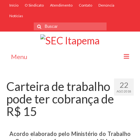
Início
O Sindicato
Atendimento
Contato
Denúncia
Notícias
Menu
Início
Carteira de trabalho
22
O Sindicato
AGO 2018
pode ter cobrança de
Associe-se
R$ 15
Convênios
Convenções Coletivas
Acordo elaborado pelo Ministério do Trabalho
Atendimento