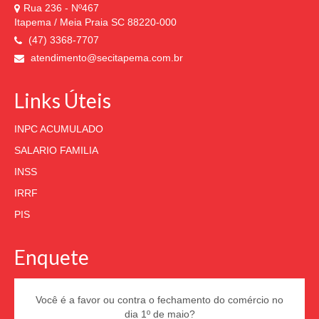
Rua 236 - Nº467
Itapema / Meia Praia SC 88220-000
(47) 3368-7707
atendimento@secitapema.com.br
Links Úteis
INPC ACUMULADO
SALARIO FAMILIA
INSS
IRRF
PIS
Enquete
Você é a favor ou contra o fechamento do comércio no
dia 1º de maio?