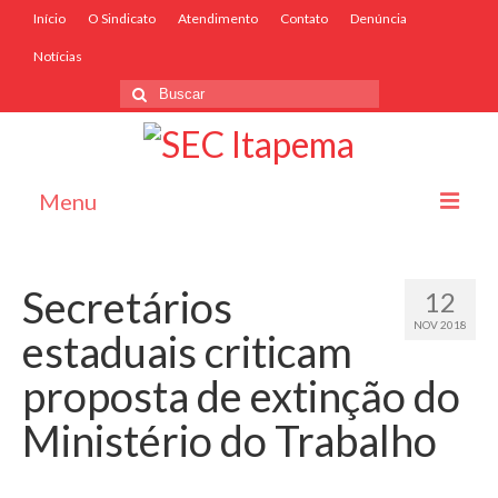
Início
O Sindicato
Atendimento
Contato
Denúncia
Notícias
Menu
Início
Secretários
12
O Sindicato
NOV 2018
estaduais criticam
Associe-se
proposta de extinção do
Convênios
Ministério do Trabalho
Convenções Coletivas
Atendimento