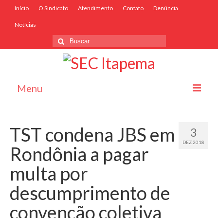
Início
O Sindicato
Atendimento
Contato
Denúncia
Notícias
Menu
Início
TST condena JBS em
3
O Sindicato
DEZ 2018
Rondônia a pagar
Associe-se
multa por
Convênios
descumprimento de
Convenções Coletivas
convenção coletiva
Atendimento