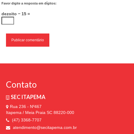
Favor digite a resposta em dígitos:
dezoito − 15 =
Contato
SEC ITAPEMA
Rua 236 - Nº467
Itapema / Meia Praia SC 88220-000
(47) 3368-7707
atendimento@secitapema.com.br