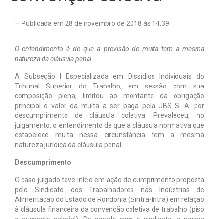
Notícias
— Publicada em 28 de novembro de 2018 às 14:39
Tabelas
O entendimento é de que a previsão de multa tem a mesma
Denúncia
natureza da cláusula penal.
Contato
A Subseção I Especializada em Dissídios Individuais do
Tribunal Superior do Trabalho, em sessão com sua
composição plena, limitou ao montante da obrigação
principal o valor da multa a ser paga pela JBS S. A. por
descumprimento de cláusula coletiva. Prevaleceu, no
julgamento, o entendimento de que a cláusula normativa que
estabelece multa nessa circunstância tem a mesma
natureza jurídica da cláusula penal.
Descumprimento
O caso julgado teve início em ação de cumprimento proposta
pelo Sindicato dos Trabalhadores nas Indústrias de
Alimentação do Estado de Rondônia (Sintra-Intra) em relação
à cláusula financeira da convenção coletiva de trabalho (piso
e aumento salarial). De acordo com o sindicato, a norma