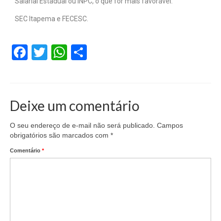
Salarial Estadual ou INPC, o que for mais favorável.
SEC Itapema e FECESC.
Facebook
Twitter
WhatsApp
Share
Deixe um comentário
O seu endereço de e-mail não será publicado.
Campos
obrigatórios são marcados com
*
Comentário
*