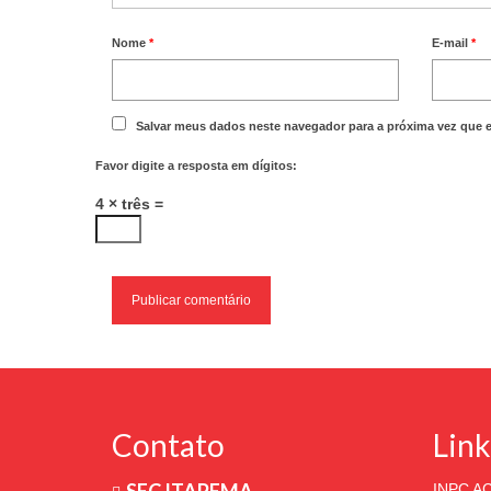
Nome
*
E-mail
*
Salvar meus dados neste navegador para a próxima vez que 
Favor digite a resposta em dígitos:
4 × três =
Contato
Link
INPC 