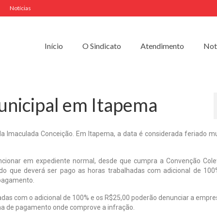
Notícias
Início
O Sindicato
Atendimento
Not
nicipal em Itapema
Imaculada Conceição. Em Itapema, a data é considerada feriado mu
cionar em expediente normal, desde que cumpra a Convenção Cole
cido que deverá ser pago as horas trabalhadas com adicional de 10
e pagamento.
adas com o adicional de 100% e os R$25,00 poderão denunciar a empre
lha de pagamento onde comprove a infração.