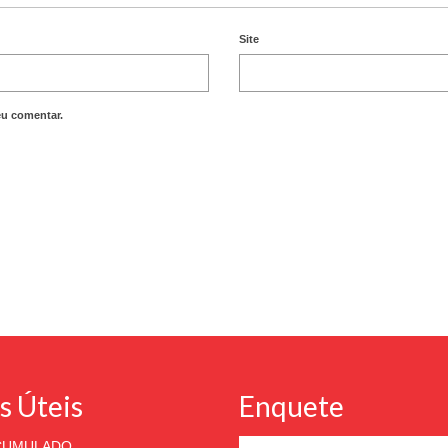
Site
eu comentar.
s Úteis
Enquete
ACUMULADO