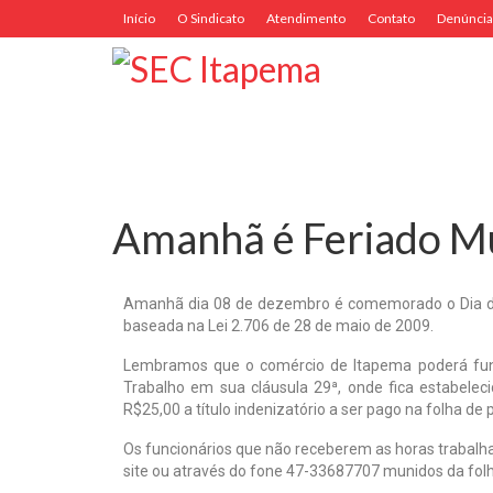
Início
O Sindicato
Atendimento
Contato
Denúncia
Amanhã é Feriado Mu
Amanhã dia 08 de dezembro é comemorado o Dia da 
baseada na Lei 2.706 de 28 de maio de 2009.
Lembramos que o comércio de Itapema poderá fun
Trabalho em sua cláusula 29ª, onde fica estabele
R$25,00 a título indenizatório a ser pago na folha d
Os funcionários que não receberem as horas trabalh
site ou através do fone 47-33687707 munidos da fo