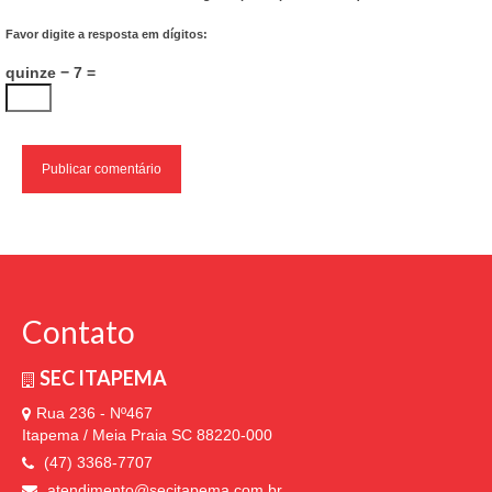
Favor digite a resposta em dígitos:
quinze − 7 =
Contato
SEC ITAPEMA
Rua 236 - Nº467
Itapema / Meia Praia SC 88220-000
(47) 3368-7707
atendimento@secitapema.com.br