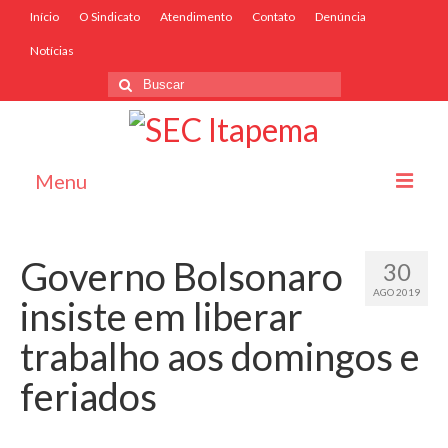
Início
O Sindicato
Atendimento
Contato
Denúncia
Notícias
Menu
Início
Governo Bolsonaro
30
O Sindicato
AGO 2019
insiste em liberar
Associe-se
trabalho aos domingos e
Convênios
feriados
Convenções Coletivas
Atendimento