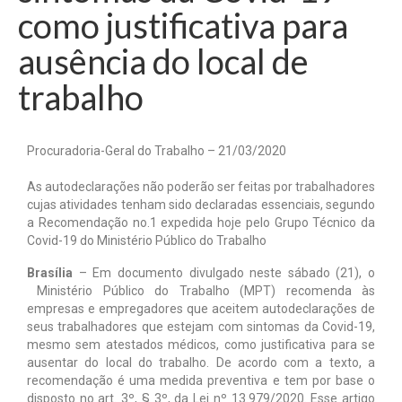
como justificativa para
Notícias
ausência do local de
Tabelas
trabalho
Denúncia
Contato
Procuradoria-Geral do Trabalho
– 21/03/2020
As autodeclarações não poderão ser feitas por trabalhadores
cujas atividades tenham sido declaradas essenciais, segundo
a Recomendação no.1 expedida hoje pelo Grupo Técnico da
Covid-19 do Ministério Público do Trabalho
Brasília
– Em documento divulgado neste sábado (21), o
Ministério Público do Trabalho (MPT) recomenda às
empresas e empregadores que aceitem autodeclarações de
seus trabalhadores que estejam com sintomas da Covid-19,
mesmo sem atestados médicos, como justificativa para se
ausentar do local do trabalho. De acordo com a texto, a
recomendação é uma medida preventiva e tem por base o
disposto no art. 3º, § 3º, da Lei nº 13.979/2020. Esse artigo