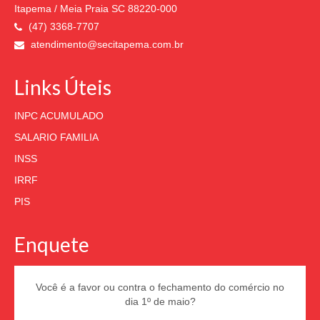
Itapema / Meia Praia SC 88220-000
(47) 3368-7707
atendimento@secitapema.com.br
Links Úteis
INPC ACUMULADO
SALARIO FAMILIA
INSS
IRRF
PIS
Enquete
Você é a favor ou contra o fechamento do comércio no
dia 1º de maio?