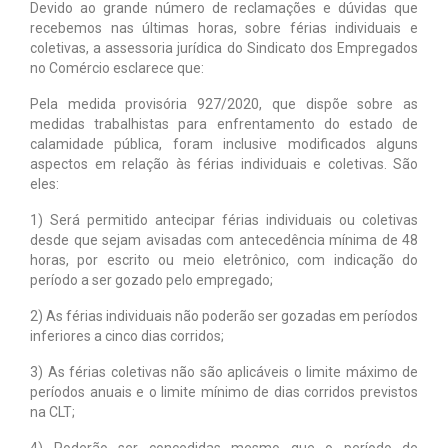
Devido ao grande número de reclamações e dúvidas que
recebemos nas últimas horas, sobre férias individuais e
Notícias
coletivas, a assessoria jurídica do Sindicato dos Empregados
no Comércio esclarece que:
Tabelas
Pela medida provisória 927/2020, que dispõe sobre as
Denúncia
medidas trabalhistas para enfrentamento do estado de
calamidade pública, foram inclusive modificados alguns
Contato
aspectos em relação às férias individuais e coletivas. São
eles:
1) Será permitido antecipar férias individuais ou coletivas
desde que sejam avisadas com antecedência mínima de 48
horas, por escrito ou meio eletrônico, com indicação do
período a ser gozado pelo empregado;
2) As férias individuais não poderão ser gozadas em períodos
inferiores a cinco dias corridos;
3) As férias coletivas não são aplicáveis o limite máximo de
períodos anuais e o limite mínimo de dias corridos previstos
na CLT;
4) Poderão ser concedidas mesmo que o período de