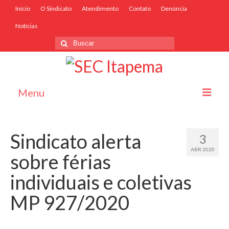
Início
O Sindicato
Atendimento
Contato
Denúncia
Notícias
Menu
Início
Sindicato alerta
3
O Sindicato
ABR 2020
sobre férias
Associe-se
individuais e coletivas
Convênios
MP 927/2020
Convenções Coletivas
Atendimento