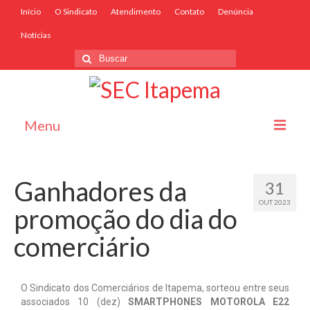
Início
O Sindicato
Atendimento
Contato
Denúncia
Notícias
Menu
Início
Ganhadores da
31
O Sindicato
OUT 2023
promoção do dia do
Associe-se
comerciário
Convênios
Convenções Coletivas
O Sindicato dos Comerciários de Itapema, sorteou entre seus
associados 10 (dez)
SMARTPHONES MOTOROLA E22
Atendimento