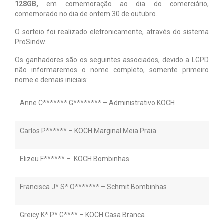
128GB,
em comemoração ao dia do comerciário,
comemorado no dia de ontem 30 de outubro.
Notícias
O sorteio foi realizado eletronicamente, através do sistema
Tabelas
ProSindw.
Denúncia
Os ganhadores são os seguintes associados, devido a LGPD
não informaremos o nome completo, somente primeiro
Contato
nome e demais iniciais:
Anne C******* G******** – Administrativo KOCH
Carlos P****** – KOCH Marginal Meia Praia
Elizeu F****** – KOCH Bombinhas
Francisca J* S* O******* – Schmit Bombinhas
Greicy K* P* G**** – KOCH Casa Branca