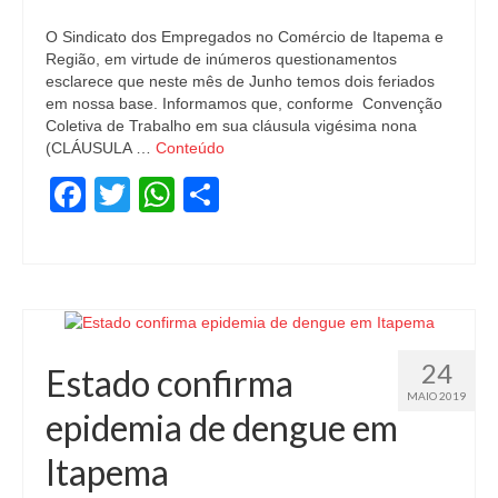
Notícias
O Sindicato dos Empregados no Comércio de Itapema e
Região, em virtude de inúmeros questionamentos
Tabelas
esclarece que neste mês de Junho temos dois feriados
em nossa base. Informamos que, conforme Convenção
Coletiva de Trabalho em sua cláusula vigésima nona
Denúncia
(CLÁUSULA …
Conteúdo
Contato
Facebook
Twitter
WhatsApp
Share
24
Estado confirma
MAIO 2019
epidemia de dengue em
Itapema