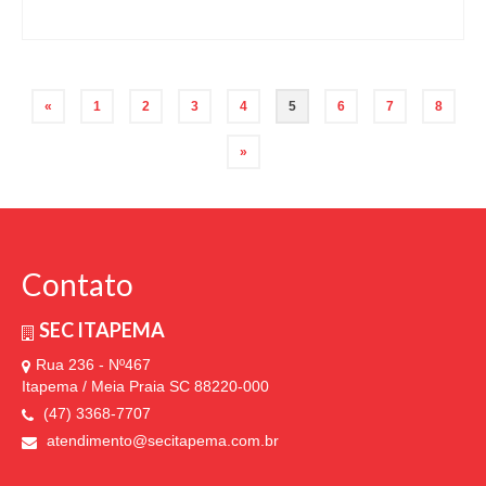
Paginação
«
1
2
3
4
5
6
7
8
de
»
posts
Contato
SEC ITAPEMA
Rua 236 - Nº467
Itapema / Meia Praia SC 88220-000
(47) 3368-7707
atendimento@secitapema.com.br